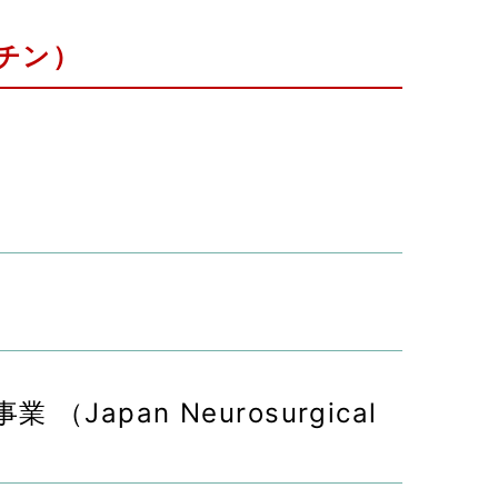
クチン）
pan Neurosurgical