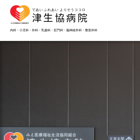
であい ふれあい よりそうココロ
津生協病院
内科・小児科・外科・乳腺科・肛門科・脳神経外科・整形外科
あなたにと
であい
ふ
えんがわを