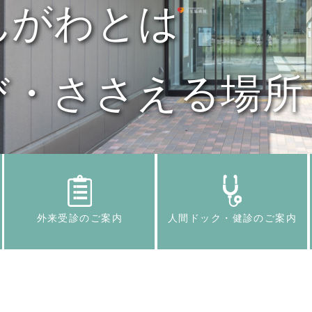
んがわとは
んがわとは
津
び・ささえる場所
分の生き方と向き
外来受診のご案内
人間ドック・健診のご案内