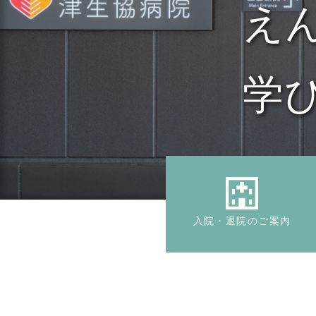
え
え
学
自
入院・退院のご案内