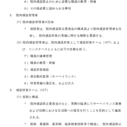
オ）院内感染防止のために必要な職員の教育・研修
カ）その他必要と認められる事項
2. 院内感染管理者
(1) 院内感染管理者の任命
＊ 病院長は、院内感染防止委員会の構成員より院内感染管理者を任
命し、院内感染対策の実施に関する権限を委譲する。
(2) 院内感染管理者は、院内感染対策として感染対策チーム（ICT）およ
び、リンクナースとともに以下の任務を担う。
ア）職員の健康管理
イ）職員の教育・研修
ウ）感染対策相談
エ）発生動向監視（サーベイランス）
オ）対策実施の適正化、および介入
3. 感染対策チーム（ICT）
(1) 役割と構成
＊ 院内感染防止委員会のもと、実際の臨床にてサーベイランス業務
および治療における主治医への提言を行うことを目的として編成
される。
＊ 医師、看護師、薬剤師、臨床検査技師等で構成し、院内感染防止