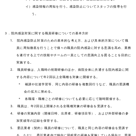
イ）感染情報の周知を行う。感染防止についてスタッフの指導を行
う。
３．院内感染対策に関する職員研修についての基本方針
1. 院内感染防止対策のための基本的な考え方、および具体的方策について職
員に周知徹底を行うことで個々の職員の院内感染に対する意識を高め、業務
を遂行する上での技能やチームの一員としての意識向上を図ることを目的に
実施する。
2. 職員研修は、入職時の初期研修のほか、病院全体に共通する院内感染に関
する内容について年2回以上全職種を対象に開催する。
＊ 補講や伝達学習等、同じ内容の研修を複数回行うなど、職員の受講機
会の拡大に努める。
＊ 各職場・職種ごとの研修についても必要に応じて随時開催する。
3. 職員は、年2回以上開催される全職種対象の研修会を受講する。
4. 研修の実施内容（開催日時、出席者、研修項目等）、および外部研修の参
加実績等の記録を保管する。
5. 委託業者（契約）職員の研修について、職員と同じ内容の研修会を受講す
る。ただし、委託業者内で独自に同程度の研修を実施している場合は、受講