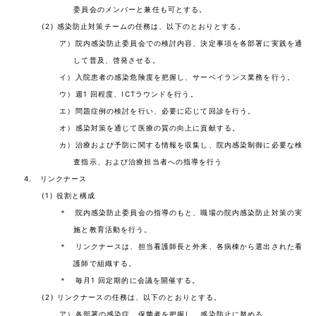
委員会のメンバーと兼任も可とする。
(2) 感染防止対策チームの任務は、以下のとおりとする。
ア）院内感染防止委員会での検討内容、決定事項を各部署に実践を通
して普及、啓発させる。
イ）入院患者の感染危険度を把握し、サーベイランス業務を行う。
ウ）週1 回程度、ICTラウンドを行う。
エ）問題症例の検討を行い、必要に応じて回診を行う。
オ）感染対策を通じて医療の質の向上に貢献する。
カ）治療および予防に関する情報を収集し、院内感染制御に必要な検
査指示、および治療担当者への指導を行う
4. リンクナース
(1) 役割と構成
＊ 院内感染防止委員会の指導のもと、職場の院内感染防止対策の実
施と教育活動を行う。
＊ リンクナースは、担当看護師長と外来、各病棟から選出された看
護師で組織する。
＊ 毎月1 回定期的に会議を開催する。
(2) リンクナースの任務は、以下のとおりとする。
ア）各部署の感染症、保菌者を把握し、感染防止に努める。