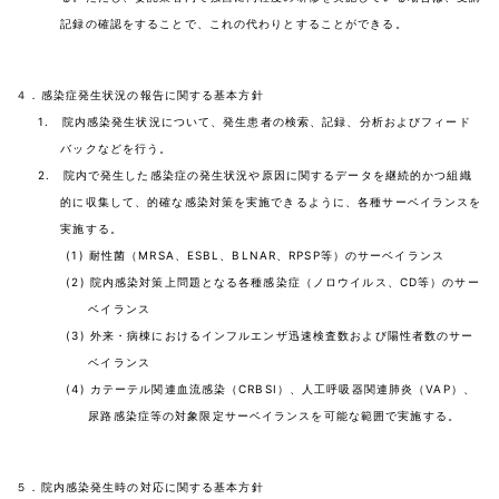
記録の確認をすることで、これの代わりとすることができる。
４．感染症発生状況の報告に関する基本方針
1. 院内感染発生状況について、発生患者の検索、記録、分析およびフィード
バックなどを行う。
2. 院内で発生した感染症の発生状況や原因に関するデータを継続的かつ組織
的に収集して、的確な感染対策を実施できるように、各種サーベイランスを
実施する。
(1) 耐性菌（MRSA、ESBL、BLNAR、RPSP等）のサーベイランス
(2) 院内感染対策上問題となる各種感染症（ノロウイルス、CD等）のサー
ベイランス
(3) 外来・病棟におけるインフルエンザ迅速検査数および陽性者数のサー
ベイランス
(4) カテーテル関連血流感染（CRBSI）、人工呼吸器関連肺炎（VAP）、
尿路感染症等の対象限定サーベイランスを可能な範囲で実施する。
５．院内感染発生時の対応に関する基本方針