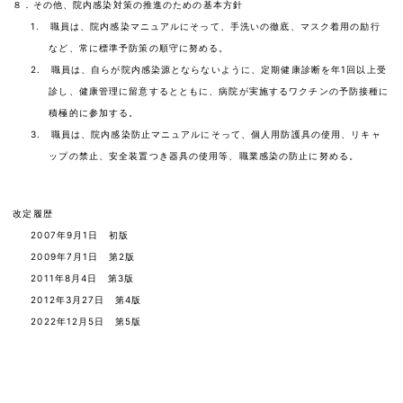
８．その他、院内感染対策の推進のための基本方針
1. 職員は、院内感染マニュアルにそって、手洗いの徹底、マスク着用の励行
など、常に標準予防策の順守に努める。
2. 職員は、自らが院内感染源とならないように、定期健康診断を年1回以上受
診し、健康管理に留意するとともに、病院が実施するワクチンの予防接種に
積極的に参加する。
3. 職員は、院内感染防止マニュアルにそって、個人用防護具の使用、リキャ
ップの禁止、安全装置つき器具の使用等、職業感染の防止に努める。
改定履歴
2007年9月1日 初版
2009年7月1日 第2版
2011年8月4日 第3版
2012年3月27日 第4版
2022年12月5日 第5版