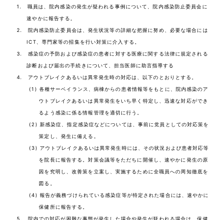
1. 職員は、院内感染の発生が疑われる事例について、院内感染防止委員会に
速やかに報告する。
2. 院内感染防止委員会は、発生状況等の詳細な把握に努め、必要な場合には
ICT、専門家等の招集を行い対策に介入する。
3. 感染症の予防および感染症の患者に対する医療に関する法律に規定される
診断および届出の手続きについて、担当医師に助言指導する
4. アウトブレイクあるいは異常発生時の対応は、以下のとおりとする。
(1) 各種サーベイランス、病棟からの患者情報等をもとに、院内感染のア
ウトブレイクあるいは異常発生をいち早く特定し、迅速な対応ができ
るよう感染に係る情報管理を適切に行う。
(2) 新感染症、指定感染症などについては、事前に党員としての対応策を
策定し、発生に備える。
(3) アウトブレイクあるいは異常発生時には、その状況および患者対応等
を院長に報告する。対策会議等をただちに開催し、速やかに発生の原
因を究明し、改善策を立案し、実施するために全職員への周知徹底を
図る。
(4) 報告が義務づけられている感染症等が特定された場合には、速やかに
保健所に報告する。
5. 院内での対応が困難な事態が発生した場合や発生が疑われる場合は、保健