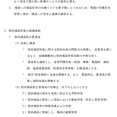
かつ安全で質の高い医療サービスの提供を図る。
3. 職員への感染症等の伝播リスクを最小限にとどめるため、職場の労働安全
管理に努め、職員への安全と健康を確保する。
２. 院内感染対策の組織体制
1. 院内感染防止委員会
(1) 役割と構成
＊ 院内感染対策に関する院内全体の問題点を把握し、改善策を講じ
るなど、組織横断的な院内感染対策活動の中枢を担う。
＊ 委員長を議長とし、各専門職代表（医師、事務、看護師、薬剤
師、臨床検査技師、医療安全管理者）を構成員とする。
＊ 毎月1回定期的に会議を開催する。また、緊急時は、委員長が招
集し臨時会議を開催する。
(2) 院内感染防止委員会の任務は，以下のとおりとする。
ア）院内感染の発生を未然に防止する予防対策
イ）院内感染が発生した場合における緊急対策（対応と原因究明）
ウ）院内感染等の情報収集および分析
エ）院内感染に関連した、職員の健康管理