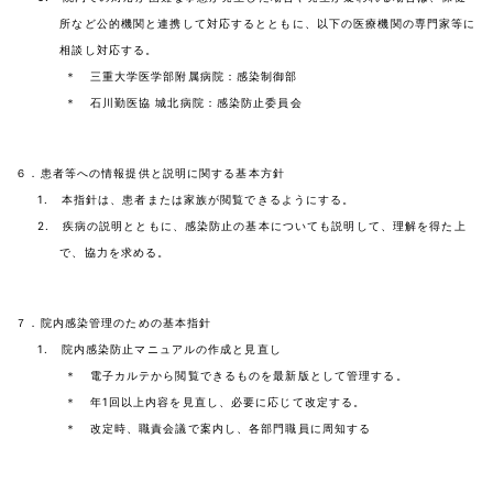
所など公的機関と連携して対応するとともに、以下の医療機関の専門家等に
相談し対応する。
＊ 三重大学医学部附属病院：感染制御部
＊ 石川勤医協 城北病院：感染防止委員会
６．患者等への情報提供と説明に関する基本方針
1. 本指針は、患者または家族が閲覧できるようにする。
2. 疾病の説明とともに、感染防止の基本についても説明して、理解を得た上
で、協力を求める。
７．院内感染管理のための基本指針
1. 院内感染防止マニュアルの作成と見直し
＊ 電子カルテから閲覧できるものを最新版として管理する。
＊ 年1回以上内容を見直し、必要に応じて改定する。
＊ 改定時、職責会議で案内し、各部門職員に周知する